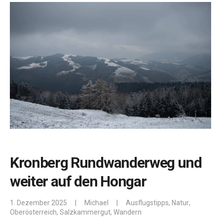
Kronberg Rundwanderweg und
weiter auf den Hongar
1. Dezember 2025
|
Michael
|
Ausflugstipps
,
Natur
,
Oberösterreich
,
Salzkammergut
,
Wandern