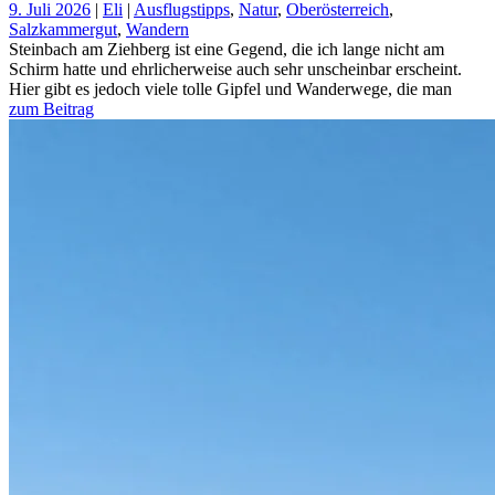
9. Juli 2026
|
Eli
|
Ausflugstipps
,
Natur
,
Oberösterreich
,
Salzkammergut
,
Wandern
Steinbach am Ziehberg ist eine Gegend, die ich lange nicht am
Schirm hatte und ehrlicherweise auch sehr unscheinbar erscheint.
Hier gibt es jedoch viele tolle Gipfel und Wanderwege, die man
zum Beitrag