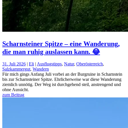
Scharnsteiner Spitze – eine Wanderung,
die man ruhig auslassen kann. 😂
31. Juli 2026
|
Eli
|
Ausflugstipps
,
Natur
,
Oberösterreich
,
Salzkammergut
,
Wandern
Für mich gings Anfang Juli vorbei an der Burgruine in Scharnstein
bis zur Scharnsteiner Spitze. Ehrlicherweise war diese Wanderung
ziemlich unnötig. Der Weg ist durchgehend steil, anstrengend und
ohne Aussicht.
zum Beitrag