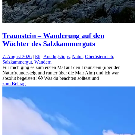
Traunstein – Wanderung auf den
Wächter des Salzkammerguts
7. August 2026
|
Eli
|
Ausflugstipps
,
Natur
,
Oberösterreich
,
Salzkammergut
,
Wandern
Für mich ging es zum ersten Mal auf den Traunstein (über den
Naturfreundesteig und runter über die Mair Alm) und ich war
absolut begeistert! 🤩 Was du beachten solltest und
zum Beitrag