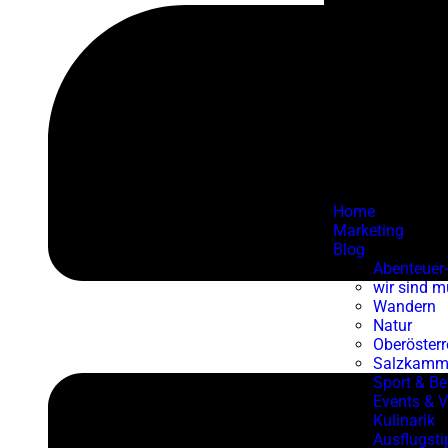
Home
Marketing
Blog
Abenteuer-
wir sind m
Wandern
Natur
Oberösterr
Salzkamm
Sport & B
Events & 
Kulinarik
Ausflugsti