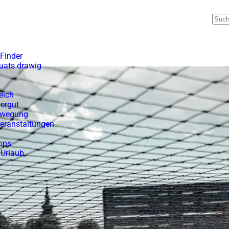
Finder
uats drawig
eich
ergut
ewegung
Veranstaltungen
pps
 Urlaub