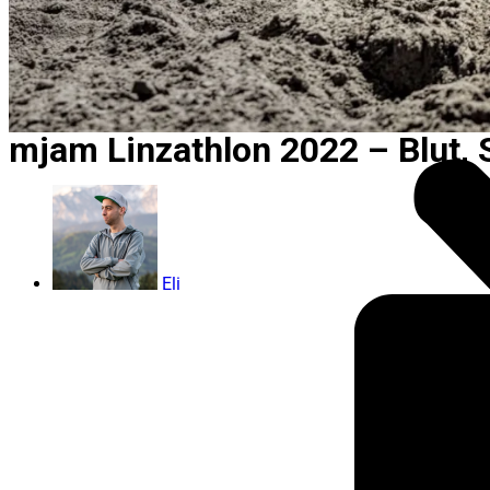
mjam Linzathlon 2022 – Blut,
Eli