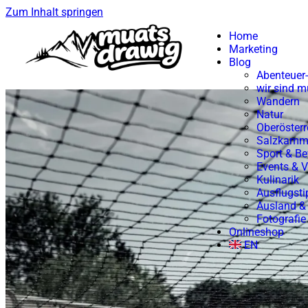
Zum Inhalt springen
Home
Marketing
Blog
Abenteuer-
wir sind m
Wandern
Natur
Oberösterr
Salzkamm
Sport & B
Events & 
Kulinarik
Ausflugsti
Ausland &
Fotografie
Onlineshop
EN