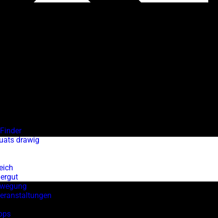
Finder
uats drawig
eich
ergut
ewegung
Veranstaltungen
pps