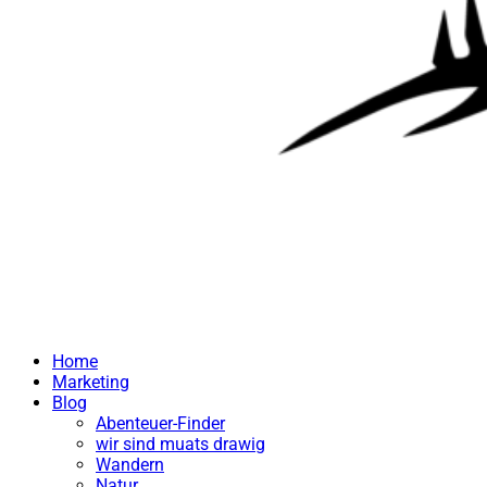
Home
Marketing
Blog
Abenteuer-Finder
wir sind muats drawig
Wandern
Natur