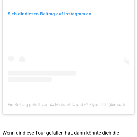
Sieh dir diesen Beitrag auf Instagram an
Ein Beitrag geteilt von ⛰️ Michael 🚴 und 🌱 Elyas 🏃🏽‍♂️ (@muatsdrawig.at)
Wenn dir diese Tour gefallen hat, dann könnte dich die