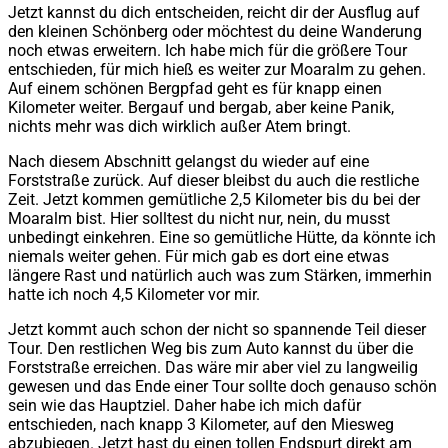
Jetzt kannst du dich entscheiden, reicht dir der Ausflug auf
den kleinen Schönberg oder möchtest du deine Wanderung
noch etwas erweitern. Ich habe mich für die größere Tour
entschieden, für mich hieß es weiter zur Moaralm zu gehen.
Auf einem schönen Bergpfad geht es für knapp einen
Kilometer weiter. Bergauf und bergab, aber keine Panik,
nichts mehr was dich wirklich außer Atem bringt.
Nach diesem Abschnitt gelangst du wieder auf eine
Forststraße zurück. Auf dieser bleibst du auch die restliche
Zeit. Jetzt kommen gemütliche 2,5 Kilometer bis du bei der
Moaralm bist. Hier solltest du nicht nur, nein, du musst
unbedingt einkehren. Eine so gemütliche Hütte, da könnte ich
niemals weiter gehen. Für mich gab es dort eine etwas
längere Rast und natürlich auch was zum Stärken, immerhin
hatte ich noch 4,5 Kilometer vor mir.
Jetzt kommt auch schon der nicht so spannende Teil dieser
Tour. Den restlichen Weg bis zum Auto kannst du über die
Forststraße erreichen. Das wäre mir aber viel zu langweilig
gewesen und das Ende einer Tour sollte doch genauso schön
sein wie das Hauptziel. Daher habe ich mich dafür
entschieden, nach knapp 3 Kilometer, auf den Miesweg
abzubiegen. Jetzt hast du einen tollen Endspurt direkt am