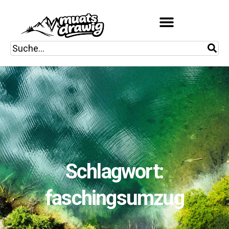
Schlagwort:
faschingsumzug