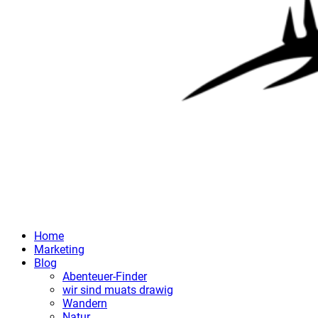
Home
Marketing
Blog
Abenteuer-Finder
wir sind muats drawig
Wandern
Natur