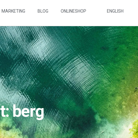
MARKETING
BLOG
ONLINESHOP
ENGLISH
: berg