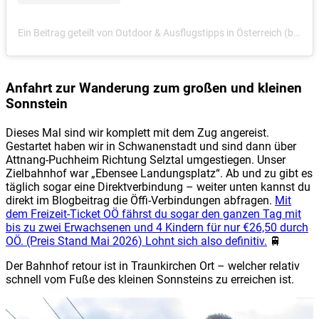
Ein Beitrag geteilt von Outdoor & Ausflugstipps in Österreich (by Elyas) (@muatsdrawig.at)
Anfahrt zur Wanderung zum großen und kleinen
Sonnstein
Dieses Mal sind wir komplett mit dem Zug angereist.
Gestartet haben wir in Schwanenstadt und sind dann über
Attnang-Puchheim Richtung Selztal umgestiegen. Unser
Zielbahnhof war „Ebensee Landungsplatz“. Ab und zu gibt es
täglich sogar eine Direktverbindung – weiter unten kannst du
direkt im Blogbeitrag die Öffi-Verbindungen abfragen.
Mit
dem Freizeit-Ticket OÖ fährst du sogar den ganzen Tag mit
bis zu zwei Erwachsenen und 4 Kindern für nur €26,50 durch
OÖ. (Preis Stand Mai 2026) Lohnt sich also definitiv.
🚆
Der Bahnhof retour ist in Traunkirchen Ort – welcher relativ
schnell vom Fuße des kleinen Sonnsteins zu erreichen ist.