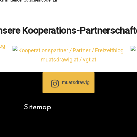
h Influencer Gutscheincode "Eli"
nsere Kooperations-Partnerschaft
muatsdrawig
Sitemap