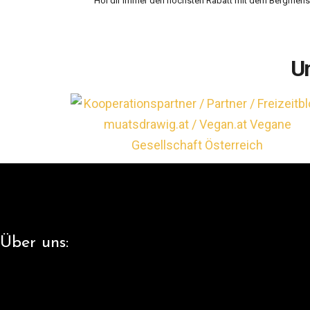
Hol dir immer den höchsten Rabatt mit dem Bergmensc
U
Über uns: