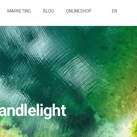
MARKETING
BLOG
ONLINESHOP
EN
andlelight