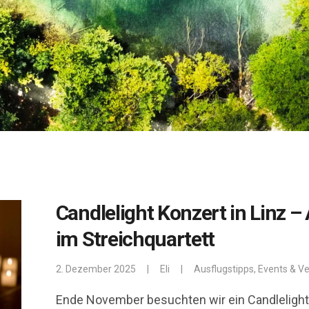
Candlelight Konzert in Linz
im Streichquartett
2. Dezember 2025
|
Eli
|
Ausflugstipps
,
Events & V
Ende November besuchten wir ein Candlelight K